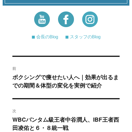
◼︎ 会長のBlog
◼︎ スタッフのBlog
投
前
稿
ボクシングで痩せたい人へ｜効果が出るま
過
での期間＆体型の変化を実例で紹介
去
ナ
の
ビ
投
稿:
ゲ
次
WBCバンタム級王者中谷潤人、IBF王者西
次
ー
田凌佑と６・８統一戦
の