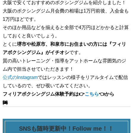
大阪で安くておすすめのボクシングジムを紹介しました！
大阪のボクシングジム月会費の相場は1万円前後、入会金も
1万円ほどです。
そのほか用品などを揃えると全部で4万円ほどかかると計算
しておくと良いでしょう。
とくに
堺市や松原市、和泉市にお住まいの方には『フィリ
アボクシングジム』がイチオシ
です。
質の高いトレーニング・指導をアットホームな雰囲気のジ
ム内で担当させていただきます！
公式のInstagram
ではレッスンの様子をリアルタイムで配信
しているので、ぜひ覗いてみてください。
フィリアボクシングジム体験予約は👉
こちら
👈から
[ssba-buttons]
SNSも随時更新中！Follow me！！