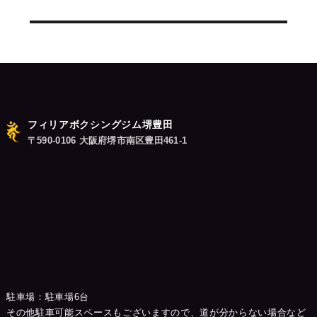
シ
投
稿:
ョ
ン
フィリアボクシングジム堺豊田
〒590-0106 大阪府堺市南区豊田461-1
駐車場：駐車場6台
その他駐車可能スペースもございますので、道が分からない場合など