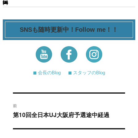
[ssba-buttons]
SNSも随時更新中！Follow me！！
◼︎ 会長のBlog
◼︎ スタッフのBlog
投
前
稿
第10回全日本UJ大阪府予選途中経過
過
去
ナ
の