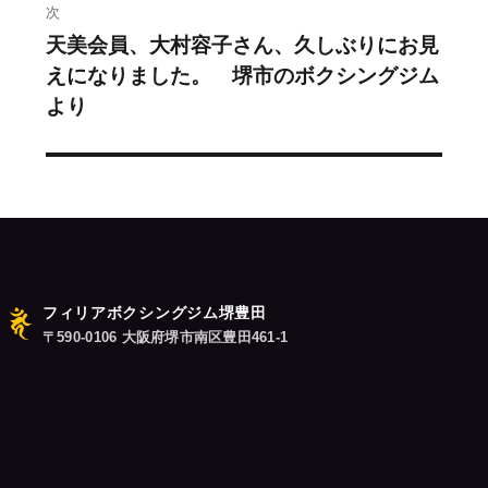
ビ
投
次
稿:
ゲ
天美会員、大村容子さん、久しぶりにお見
次
えになりました。 堺市のボクシングジム
の
ー
より
投
シ
稿:
ョ
ン
フィリアボクシングジム堺豊田
〒590-0106 大阪府堺市南区豊田461-1