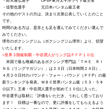
・鈴木雅弘選手 OPBF東洋太平洋ライト級王者
・堤聖也選手 元日本バンタム級王者
その他のゲストの方は、決まり次第公表していくとのこと
です。
時間のある方は、是非とも足を運んでみてください運んで
みてください。
堺市のボクシングジム（ボクシングジム堺市）より、切望
いたします。
○世界３階級制覇・中谷潤人がリング誌ＰＦＰ１０位
米国で最も権威のあるボクシング専門誌「ＴＨＥ ＲＩ
ＮＧ（リングマガジン）」は２３日（日本時間２４日）、
４月２０日付のパウンド・フォー・パウンド（ＰＦP）の最
新ランキングを発表。ＷＢＣ世界バンタム級（５３・５キ
ロ以下）王者・中谷潤人選手が初めて１０位に入った。
中谷選手は取材に「評価をいただき、うれしく思っており
ます！ 目標は一番なので、更に評価をしてもらえるよう