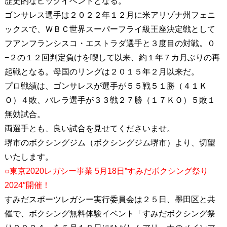
歴史的なビッグイベントとなる。
ゴンサレス選手は２０２２年１２月に米アリゾナ州フェニ
ックスで、ＷＢＣ世界スーパーフライ級王座決定戦として
フアンフランシスコ・エストラダ選手と３度目の対戦。０
−２の１２回判定負けを喫して以来、約１年７カ月ぶりの再
起戦となる。母国のリングは２０１５年２月以来だ。
プロ戦績は、ゴンサレスが選手が５５戦５１勝（４１Ｋ
Ｏ）４敗、バレラ選手が３３戦２７勝（１７ＫＯ）５敗１
無効試合。
両選手とも、良い試合を見せてくださいませ。
堺市のボクシングジム（ボクシングジム堺市）より、切望
いたします。
○東京2020レガシー事業 5月18日”すみだボクシング祭り
2024″開催！
すみだスポーツレガシー実行委員会は２５日、墨田区と共
催で、ボクシング無料体験イベント「すみだボクシング祭