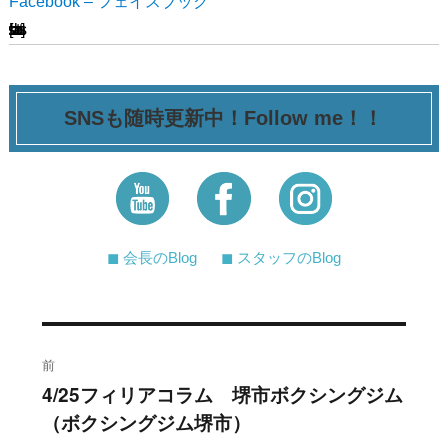
Facebook – フェイスブック
[ssba-buttons]
SNSも随時更新中！Follow me！！
◼︎ 会長のBlog
◼︎ スタッフのBlog
投
前
稿
4/25フィリアコラム 堺市ボクシングジム
過
（ボクシングジム堺市）
去
ナ