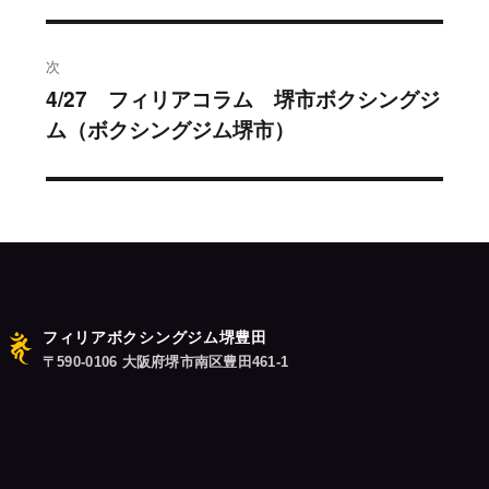
の
ビ
投
稿:
ゲ
次
4/27 フィリアコラム 堺市ボクシングジ
次
ー
ム（ボクシングジム堺市）
の
シ
投
稿:
ョ
ン
フィリアボクシングジム堺豊田
〒590-0106 大阪府堺市南区豊田461-1