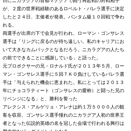
日にニカラグアの首都マナグアで闘う再起戦の対戦相手
が、２度の世界戦経験のあるロベルト・バレラ選手に決定
したと２４日、主催者が発表。バンタム級１０回戦で争わ
れる。
両選手が出席の下で会見が行われ、ローマン・ゴンサレス
選手は「リングに戻るのが待ち遠しい。私のキャリアにお
いて大きなカムバックとなるだろう。ニカラグアの人たち
の前でできることに感謝している」と語った。
元プロボクサーの兄・ロナルド氏が２０１３年５月、ロー
マン・ゴンサレス選手に５回ＴＫＯ負けしているバレラ選
手は「与えられた機会に恵まれた。私にとっては２０１３
年にチョコラティート（ゴンサレスの愛称）と闘った兄の
リベンジになる」と、勝利を誓った
アレクシス・アルゲリョ・アレナは約１万５０００人の観
客を収容。ゴンサレス選手憧れのニカラグア人初の世界王
者となった伝説的英雄の名を冠した会場で行われる興行は