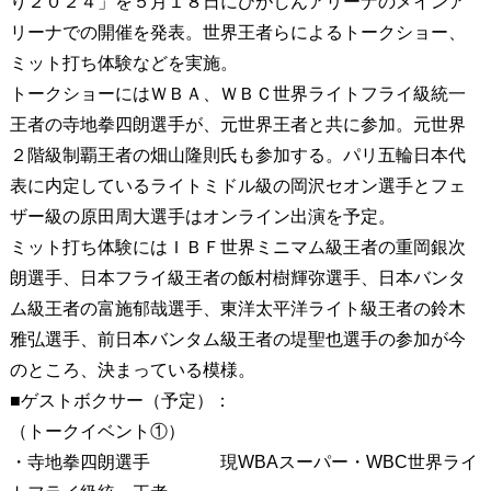
り２０２４」を５月１８日にひがしんアリーナのメインア
リーナでの開催を発表。世界王者らによるトークショー、
ミット打ち体験などを実施。
トークショーにはＷＢＡ、ＷＢＣ世界ライトフライ級統一
王者の寺地拳四朗選手が、元世界王者と共に参加。元世界
２階級制覇王者の畑山隆則氏も参加する。パリ五輪日本代
表に内定しているライトミドル級の岡沢セオン選手とフェ
ザー級の原田周大選手はオンライン出演を予定。
ミット打ち体験にはＩＢＦ世界ミニマム級王者の重岡銀次
朗選手、日本フライ級王者の飯村樹輝弥選手、日本バンタ
ム級王者の富施郁哉選手、東洋太平洋ライト級王者の鈴木
雅弘選手、前日本バンタム級王者の堤聖也選手の参加が今
のところ、決まっている模様。
■ゲストボクサー（予定）：
（トークイベント①）
・寺地拳四朗選手 現WBAスーパー・WBC世界ライ