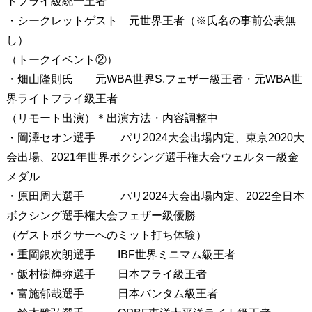
トフライ級統一王者
・シークレットゲスト 元世界王者（※氏名の事前公表無
し）
（トークイベント②）
・畑山隆則氏 元WBA世界S.フェザー級王者・元WBA世
界ライトフライ級王者
（リモート出演）＊出演方法・内容調整中
・岡澤セオン選手 パリ2024大会出場内定、東京2020大
会出場、2021年世界ボクシング選手権大会ウェルター級金
メダル
・原田周大選手 パリ2024大会出場内定、2022全日本
ボクシング選手権大会フェザー級優勝
（ゲストボクサーへのミット打ち体験）
・重岡銀次朗選手 IBF世界ミニマム級王者
・飯村樹輝弥選手 日本フライ級王者
・富施郁哉選手 日本バンタム級王者