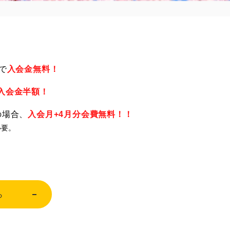
で
入会金無料！
入会金半額！
の場合、
入会月+4月分会費無料！！
必要。
ら