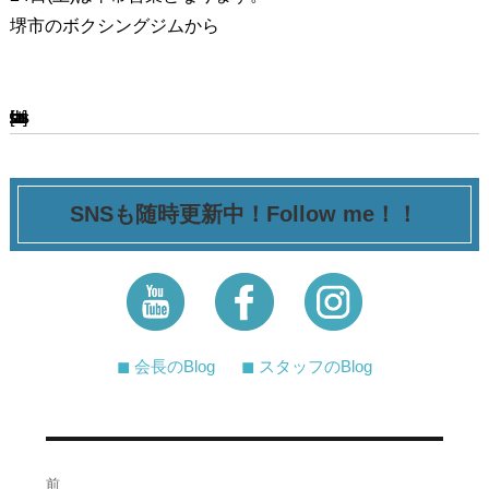
堺市のボクシングジムから
[ssba-buttons]
SNSも随時更新中！Follow me！！
◼︎ 会長のBlog
◼︎ スタッフのBlog
投
前