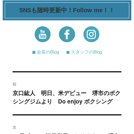
SNSも随時更新中！Follow me！！
◼︎ 会長のBlog
◼︎ スタッフのBlog
投
前
稿
京口紘人 明日、米デビュー 堺市のボク
過
シングジムより Do enjoy ボクシング
去
ナ
の
ビ
投
稿:
ゲ
次