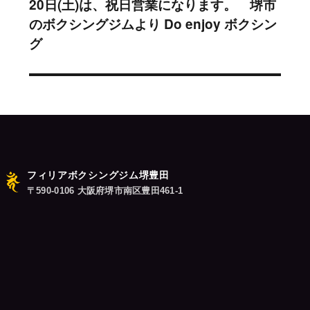
20日(土)は、祝日営業になります。 堺市
次
ー
のボクシングジムより Do enjoy ボクシン
の
シ
グ
投
稿:
ョ
ン
フィリアボクシングジム堺豊田
〒590-0106 大阪府堺市南区豊田461-1