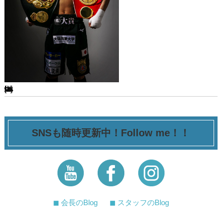
[ssba-buttons]
SNSも随時更新中！Follow me！！
◼︎ 会長のBlog
◼︎ スタッフのBlog