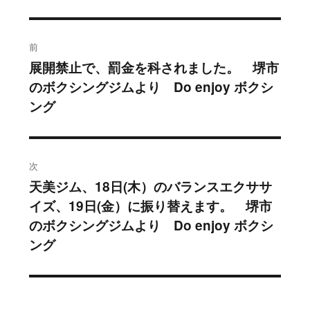
投
前
稿
展開禁止で、罰金を科されました。 堺市
過
のボクシングジムより Do enjoy ボクシ
去
ナ
ング
の
ビ
投
稿:
ゲ
次
ー
天美ジム、18日(木）のバランスエクササ
次
シ
イズ、19日(金）に振り替えます。 堺市
の
のボクシングジムより Do enjoy ボクシ
投
ョ
ング
稿:
ン