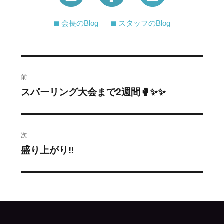
◼︎ 会長のBlog
◼︎ スタッフのBlog
投
前
稿
スパーリング大会まで2週間🥊✨✨
過
去
ナ
の
ビ
投
次
稿:
ゲ
盛り上がり‼️
次
の
ー
投
シ
稿:
ョ