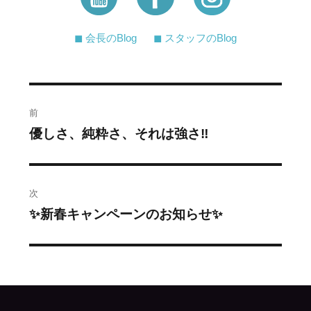
◼︎ 会長のBlog
◼︎ スタッフのBlog
投
前
稿
優しさ、純粋さ、それは強さ‼️
過
去
ナ
の
ビ
投
次
稿:
ゲ
✨新春キャンペーンのお知らせ✨
次
の
ー
投
シ
稿:
ョ