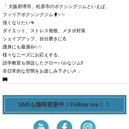
「 大阪府堺市、松原市のボクシングジムといえば、
フィリアボクシングジム🥊✨✨
強くなりたい👊
ダイエット、ストレス発散、メタボ対策
シェイプアップ、自分磨きに💪
護身にも最適👍✨✨
様々なニーズにお応えする、
語学教室も併設したグローバルなジム‼
非日常的な空間をお楽しみ下さい🎶 」
[ssba-buttons]
SNSも随時更新中！Follow me！！