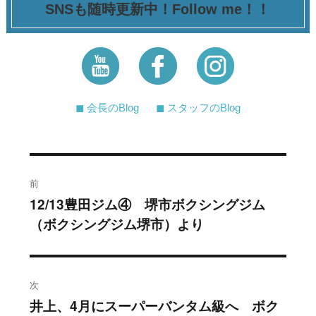
SNSも随時更新中！Follow me！！
◼︎ 会長のBlog
◼︎ スタッフのBlog
投
前
稿
12/13豊田ジム④ 堺市ボクシングジム
過
（ボクシングジム堺市）より
去
ナ
の
ビ
投
稿:
ゲ
次
井上、4月にスーパーバンタム級へ ボク
次