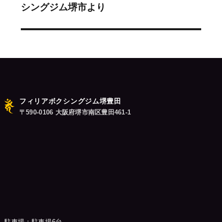
ー
シングジム堺市より
の
シ
投
稿:
ョ
ン
フィリアボクシングジム堺豊田
〒590-0106 大阪府堺市南区豊田461-1
駐車場：駐車場6台