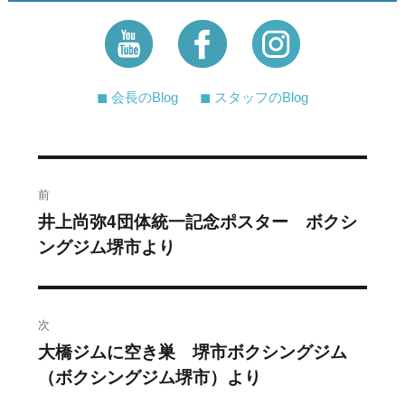
◼︎ 会長のBlog
◼︎ スタッフのBlog
投
前
稿
井上尚弥4団体統一記念ポスター ボクシ
過
ングジム堺市より
去
ナ
の
ビ
投
稿:
ゲ
次
大橋ジムに空き巣 堺市ボクシングジム
次
ー
（ボクシングジム堺市）より
の
シ
投