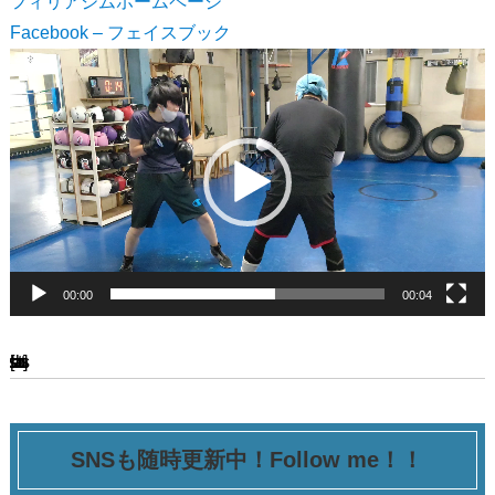
フィリアジムホームページ
Facebook – フェイスブック
動
画
プ
レ
ー
ヤ
ー
00:00
00:04
[ssba-buttons]
SNSも随時更新中！Follow me！！