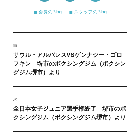
◼︎ 会長のBlog
◼︎ スタッフのBlog
投
前
稿
サウル・アルバレスVSゲンナジー・ゴロ
過
フキン 堺市のボクシングジム（ボクシン
去
ナ
グジム堺市）より
の
ビ
投
稿:
ゲ
次
ー
全日本女子ジュニア選手権終了 堺市のボ
次
シ
クシングジム（ボクシングジム堺市）より
の
投
ョ
稿: