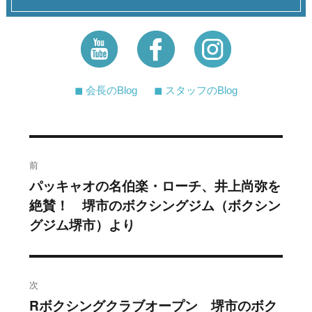
◼︎ 会長のBlog
◼︎ スタッフのBlog
投
前
稿
パッキャオの名伯楽・ローチ、井上尚弥を
過
絶賛！ 堺市のボクシングジム（ボクシン
去
ナ
グジム堺市）より
の
ビ
投
稿:
ゲ
次
ー
Rボクシングクラブオープン 堺市のボク
次