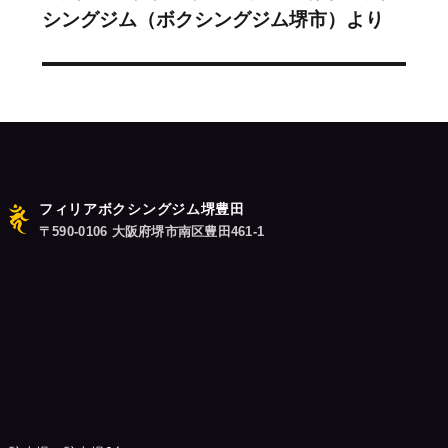
シ
シングジム（ボクシングジム堺市）より
の
投
ョ
稿:
ン
フィリアボクシングジム堺豊田
〒590-0106 大阪府堺市南区豊田461-1