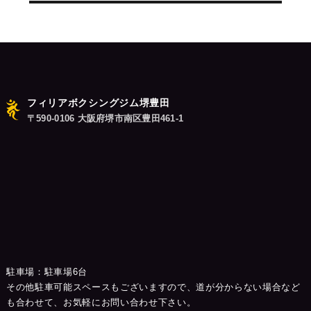
ョ
稿:
ン
フィリアボクシングジム堺豊田
〒590-0106 大阪府堺市南区豊田461-1
駐車場：駐車場6台
その他駐車可能スペースもございますので、道が分からない場合など
も合わせて、お気軽にお問い合わせ下さい。