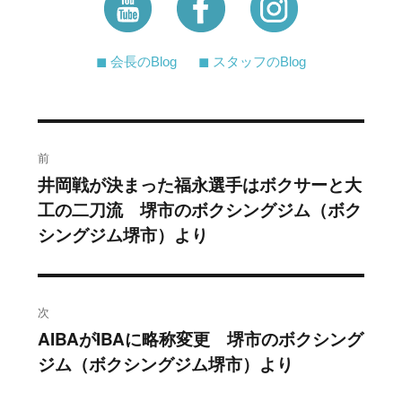
◼︎ 会長のBlog
◼︎ スタッフのBlog
投
前
稿
井岡戦が決まった福永選手はボクサーと大
過
工の二刀流 堺市のボクシングジム（ボク
去
ナ
シングジム堺市）より
の
ビ
投
稿:
ゲ
次
ー
AIBAがIBAに略称変更 堺市のボクシング
次
シ
ジム（ボクシングジム堺市）より
の
投