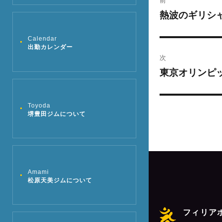
稿
熱波のギリシャ
過
去
ナ
Calendar
の
出勤カレンダー
ビ
投
次
稿:
ゲ
東京オリンピッ
次
の
ー
投
Toyoda
シ
稿:
堺豊田ジムについて
ョ
ン
Amami
松原天美ジムについて
フィリア