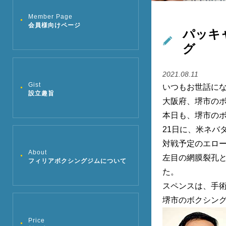
Member Page
会員様向けページ
パッキ
グ
2021.08.11
Gist
いつもお世話に
設立趣旨
大阪府、堺市の
本日も、堺市の
21日に、米ネバ
対戦予定のエロ
About
左目の網膜裂孔
フィリアボクシングジムについて
た。
スペンスは、手
堺市のボクシン
Price