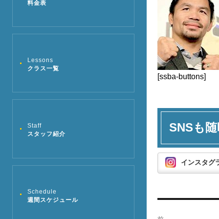
料金表
Lessons
クラス一覧
[ssba-buttons]
SNSも随
Staff
スタッフ紹介
インスタグ
Schedule
週間スケジュール
投
前