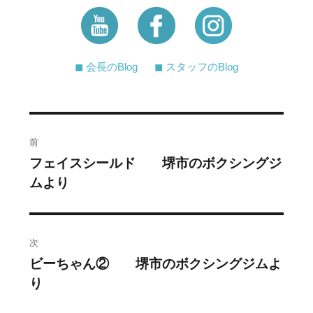
◼︎ 会長のBlog
◼︎ スタッフのBlog
投
前
稿
フェイスシールド 堺市のボクシングジ
過
ムより
去
ナ
の
ビ
投
稿:
ゲ
次
ビーちゃん② 堺市のボクシングジムよ
次
ー
り
の
シ
投