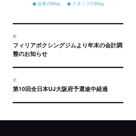
◼︎ 会長のBlog
◼︎ スタッフのBlog
投
前
稿
フィリアボクシングジムより年末の会計調
過
整のお知らせ
去
ナ
の
ビ
投
稿:
ゲ
次
第10回全日本UJ大阪府予選途中経過
次
ー
の
シ
投
稿:
ョ
ン