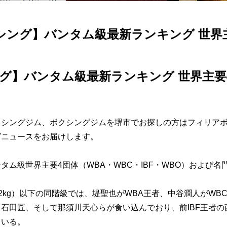
シング】バンタム級最新ランキング 世界主
グ】バンタム級最新ランキング 世界主要4
クシングジム、ボクシングジムを堺市でお探しの方はフィリア
グニュースをお届けします。
タム級世界主要4団体（WBA・WBC・IBF・WBO）および名門
3.52kg）以下の同階級では、堤聖也がWBA王者、中谷潤人がW
石田匠、そして那須川天心らが食い込んでおり、前IBF王者の
ている。