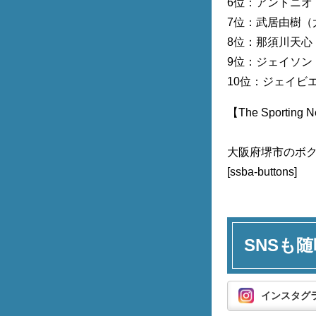
6位：アントニオ
7位：武居由樹（
8位：那須川天心
9位：ジェイソン
10位：ジェイビ
【The Sporting
大阪府堺市のボ
[ssba-buttons]
SNSも随
インスタグ