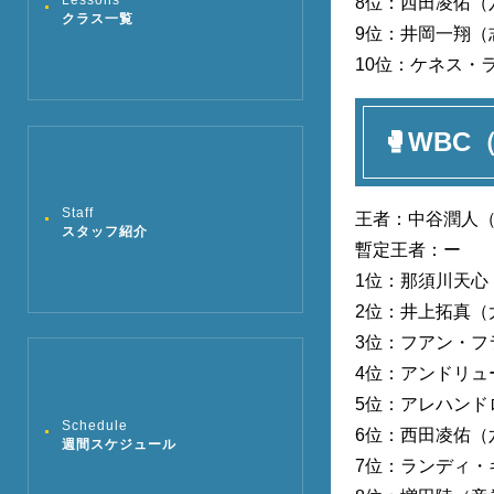
Lessons
8位：西田凌佑（
クラス一覧
9位：井岡一翔（
10位：ケネス・
🥊WBC
Staff
王者：中谷潤人（M
スタッフ紹介
暫定王者：ー
1位：那須川天心
2位：井上拓真（
3位：フアン・フ
4位：アンドリュ
5位：アレハンド
Schedule
6位：西田凌佑（
週間スケジュール
7位：ランディ・