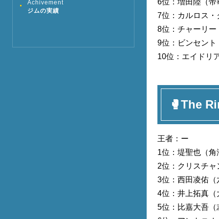
6位：増田陸（帝
Achivement
ジムの実績
7位：カルロス・
8位：チャーリー
9位：ビンセント
10位：エイドリ
🥊The 
王者：ー
1位：堤聖也（角
2位：クリスチャ
3位：西田凌佑（
4位：井上拓真（
5位：比嘉大吾（