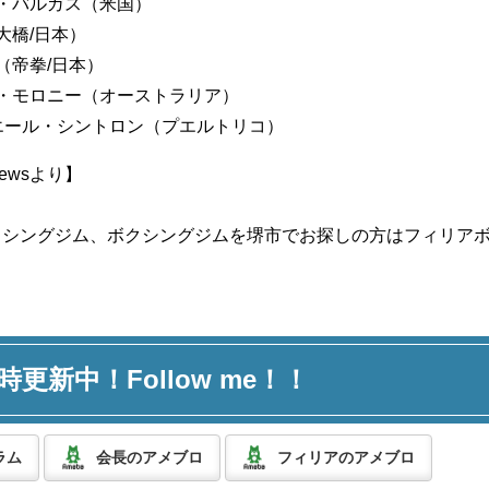
・バルガス（米国）
大橋/日本）
（帝拳/日本）
・モロニー（オーストラリア）
エール・シントロン（プエルトリコ）
 Newsより】
クシングジム、ボクシングジムを堺市でお探しの方はフィリア
時更新中！Follow me！！
ラム
会長のアメブロ
フィリアのアメブロ