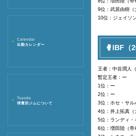
8位：増田陸（帝
9位：武居由樹（
10位：ジェイソ
Calendar
出勤カレンダー
🥊IBF（
王者：中谷潤人（M
暫定王者：ー
1位：ー
2位：ー
Toyoda
3位：ホセ・サル
堺豊田ジムについて
4位：井上拓真（
5位：ランディ・
6位：増田陸（帝