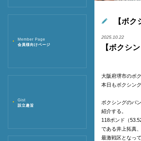
【ボク
2025.10.22
Member Page
会員様向けページ
【ボクシン
大阪府堺市のボ
本日もボクシン
Gist
ボクシングのバン
設立趣旨
紹介する。
118ポンド（5
である井上拓真、
最激戦区となっ