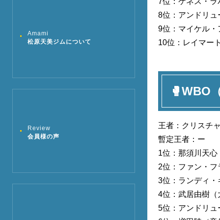
7位：ケネス・ラ
8位：アンドリュ
9位：マイケル・
Amami
松原天美ジムについて
10位：レイマー
🥊WBO
王者：クリスチ
Review
会員様の声
暫定王者：ー
1位：那須川天心
2位：ファン・フ
3位：ランディ・
4位：武居由樹（
5位：アンドリュ