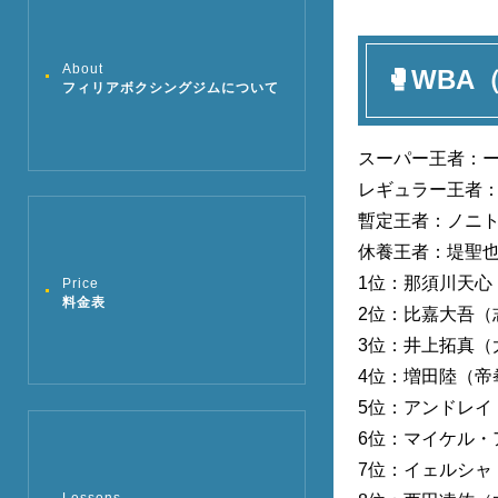
About
🥊WBA
フィリアボクシングジムについて
スーパー王者：
レギュラー王者
暫定王者：ノニ
休養王者：堤聖也
1位：那須川天心
Price
料金表
2位：比嘉大吾（
3位：井上拓真（
4位：増田陸（帝
5位：アンドレイ
6位：マイケル・
7位：イェルシャ