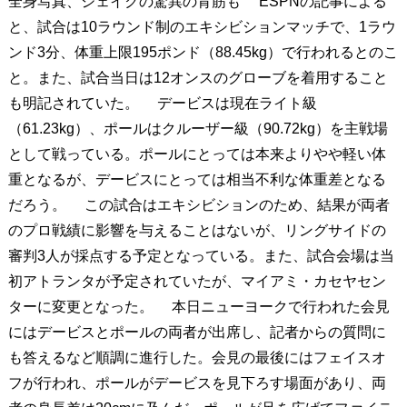
全身写真、ジェイクの驚異の背筋も ESPNの記事による
と、試合は10ラウンド制のエキシビションマッチで、1ラウ
ンド3分、体重上限195ポンド（88.45kg）で行われるとのこ
と。また、試合当日は12オンスのグローブを着用すること
も明記されていた。 デービスは現在ライト級
（61.23kg）、ポールはクルーザー級（90.72kg）を主戦場
として戦っている。ポールにとっては本来よりやや軽い体
重となるが、デービスにとっては相当不利な体重差となる
だろう。 この試合はエキシビションのため、結果が両者
のプロ戦績に影響を与えることはないが、リングサイドの
審判3人が採点する予定となっている。また、試合会場は当
初アトランタが予定されていたが、マイアミ・カセヤセン
ターに変更となった。 本日ニューヨークで行われた会見
にはデービスとポールの両者が出席し、記者からの質問に
も答えるなど順調に進行した。会見の最後にはフェイスオ
フが行われ、ポールがデービスを見下ろす場面があり、両