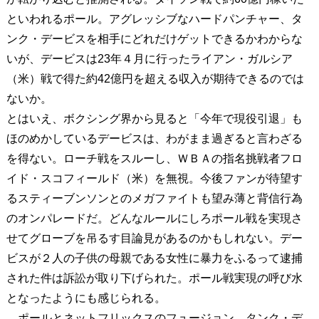
といわれるポール。アグレッシブなハードパンチャー、タ
ンク・デービスを相手にどれだけゲットできるかわからな
いが、デービスは23年４月に行ったライアン・ガルシア
（米）戦で得た約42億円を超える収入が期待できるのでは
ないか。
とはいえ、ボクシング界から見ると「今年で現役引退」も
ほのめかしているデービスは、わがまま過ぎると言わざる
を得ない。ローチ戦をスルーし、ＷＢＡの指名挑戦者フロ
イド・スコフィールド（米）を無視。今後ファンが待望す
るスティーブンソンとのメガファイトも望み薄と背信行為
のオンパレードだ。どんなルールにしろポール戦を実現さ
せてグローブを吊るす目論見があるのかもしれない。デー
ビスが２人の子供の母親である女性に暴力をふるって逮捕
された件は訴訟が取り下げられた。ポール戦実現の呼び水
となったようにも感じられる。
ポールとネットフリックスのフュージョン。タンク・デ