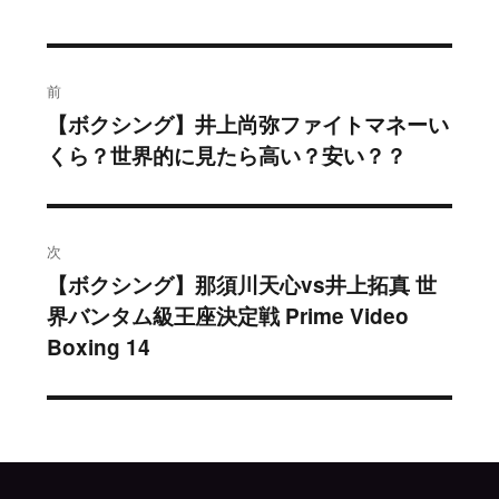
投
前
稿
【ボクシング】井上尚弥ファイトマネーい
過
くら？世界的に見たら高い？安い？？
去
ナ
の
ビ
投
稿:
ゲ
次
【ボクシング】那須川天心vs井上拓真 世
次
ー
界バンタム級王座決定戦 Prime Video
の
シ
Boxing 14
投
稿:
ョ
ン