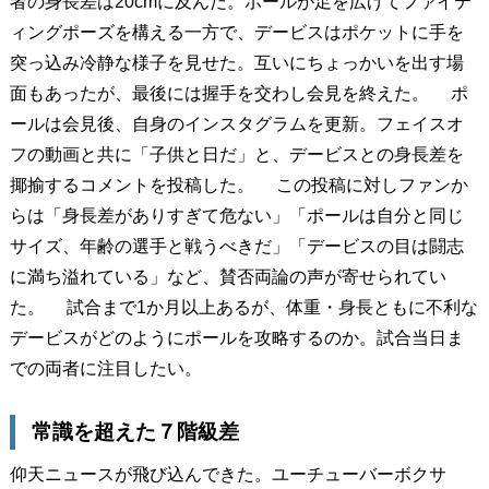
者の身長差は20cmに及んだ。ポールが足を広げてファイテ
ィングポーズを構える一方で、デービスはポケットに手を
突っ込み冷静な様子を見せた。互いにちょっかいを出す場
面もあったが、最後には握手を交わし会見を終えた。 ポ
ールは会見後、自身のインスタグラムを更新。フェイスオ
フの動画と共に「子供と日だ」と、デービスとの身長差を
揶揄するコメントを投稿した。 この投稿に対しファンか
らは「身長差がありすぎて危ない」「ポールは自分と同じ
サイズ、年齢の選手と戦うべきだ」「デービスの目は闘志
に満ち溢れている」など、賛否両論の声が寄せられてい
た。 試合まで1か月以上あるが、体重・身長ともに不利な
デービスがどのようにポールを攻略するのか。試合当日ま
での両者に注目したい。
常識を超えた７階級差
仰天ニュースが飛び込んできた。ユーチューバーボクサ