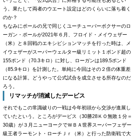
いうことで、「公式試合」に昇格する可能性もあるとい
う。果たして両者のウエート設定はどのくらいに落ち着く
のか？
ちなみにポールの兄で同じくユーチューバーボクサーのロ
ーガン・ポールが2021年６月、フロイド・メイウェザー
（米）と８回戦のエキシビションマッチを行った時は、メ
イウェザーがスーパーウェルター級リミット１ポンド超の
155ポンド（70.3キロ）に対し、ローガンは189.5ポンド
（85.9キロ）を計測した。単純に今回はその２倍の体重差
になる計算。どうやって公式試合を成立させる所存なのだ
ろう。
リマッチが消滅したデービス
それでもこの常識破りの一戦は今年初頭から交渉が進展し
ていたという。ところがデービス（30勝28ＫＯ無敗１分＝
30歳）が３月ニューヨークでＷＢＡ世界スーパーフェザー
級王者ラーモント・ローチＪｒ（米）と行った防衛戦で大