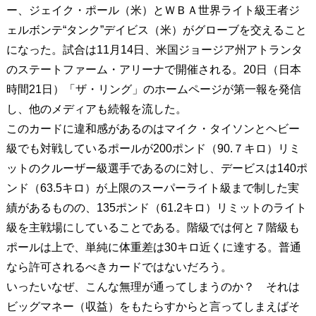
ー、ジェイク・ポール（米）とＷＢＡ世界ライト級王者ジ
ェルボンテ“タンク”デイビス（米）がグローブを交えること
になった。試合は11月14日、米国ジョージア州アトランタ
のステートファーム・アリーナで開催される。20日（日本
時間21日）「ザ・リング」のホームページが第一報を発信
し、他のメディアも続報を流した。
このカードに違和感があるのはマイク・タイソンとヘビー
級でも対戦しているポールが200ポンド（90.７キロ）リミ
ットのクルーザー級選手であるのに対し、デービスは140ポ
ンド（63.5キロ）が上限のスーパーライト級まで制した実
績があるものの、135ポンド（61.2キロ）リミットのライト
級を主戦場にしていることである。階級では何と７階級も
ポールは上で、単純に体重差は30キロ近くに達する。普通
なら許可されるべきカードではないだろう。
いったいなぜ、こんな無理が通ってしまうのか？ それは
ビッグマネー（収益）をもたらすからと言ってしまえばそ