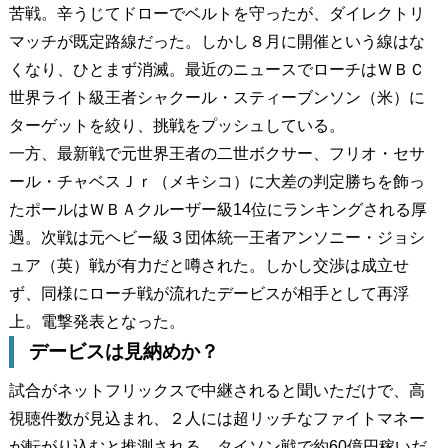
苦戦。辛うじてドローでベルトを守ったが、ダイレクトリ
マッチが既定路線だった。しかし８月に開催という線はな
くなり、ひとまず消滅。最近のニュースでローチはＷＢＣ
世界ライト級王者シャクール・スティーブンソン（米）に
ターゲットを絞り、挑戦をプッシュしている。
一方、最新戦で元世界王者の二世ボクサー、フリオ・セサ
ール・チャベスＪｒ（メキシコ）に大差の判定勝ちを飾っ
たポールはＷＢＡクルーザー級14位にランキングされる厚
遇。次戦は元ヘビー級３団体統一王者アンソニー・ジョシ
ュア（英）戦が有力だと噂された。しかし交渉は成立せ
ず、同様にローチ戦が流れたデービスが相手として再浮
上。電撃発表となった。
デービスは見納めか？
試合がネットフリックスで中継されると聞いただけで、高
視聴件数が見込まれ、２人には超リッチなファイトマネー
が転がり込むと推測される。タイソン戦で約60億円稼いだ