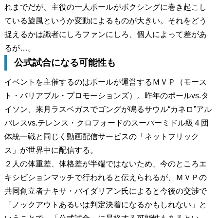
れまでだが、主役の一人ポールがボクシングに巻き起こし
ている旋風というか変動によるものが大きい。それをどう
捉えるかは識者にしろファンにしろ、個人によって差があ
るが…。
公式試合になる可能性も
イベントを主催するのはポールが運営するＭＶＰ（モース
ト・バリアブル・プロモーションズ）。昨年のポールvs.タ
イソン、来月ラスベガスでゴングが鳴るサウル“カネロ”アル
バレスvs.テレンス・クロフォードのスーパーミドル級４団
体統一戦と同じく動画配信サービスの「ネットフリック
ス」が世界中に配信する。
２人の体重差、体格差が半端ではないため、今のところエ
キシビションマッチで行われると伝えられるが、ＭＶＰの
共同創立者ナキサ・バイダリアン氏によると今後の交渉で
「ノックアウトあるいは判定決着になるかもしれない」と