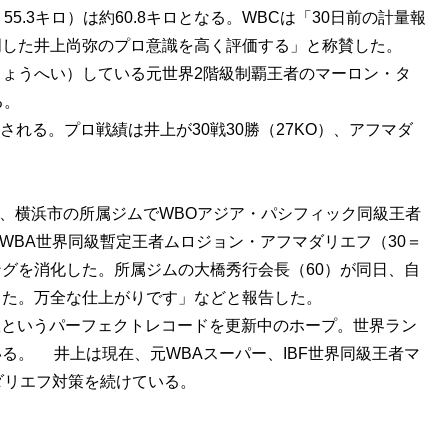
.3キロ）は約60.8キロとなる。WBCは「30日前の計量報
明した井上尚弥のプロ意識を高く評価する」と称賛した。
ょうへい）している元世界2階級制覇王者のマーロン・タ
る。
される。プロ戦績は井上が30戦30勝（27KO）、アフマダ
日、横浜市の所属ジムでWBOアジア・パシフィック同級王者
でWBA世界同級暫定王者ムロジョン・アフマダリエフ（30＝
グを消化した。所属ジムの大橋秀行会長（60）が同日、自
した。万全な仕上がりです」などと報告した。
無敗というパーフェクトレコードを更新中のホープ。世界ラン
ている。 井上は現在、元WBAスーパー、IBF世界同級王者マ
ダリエフ対策を続けている。