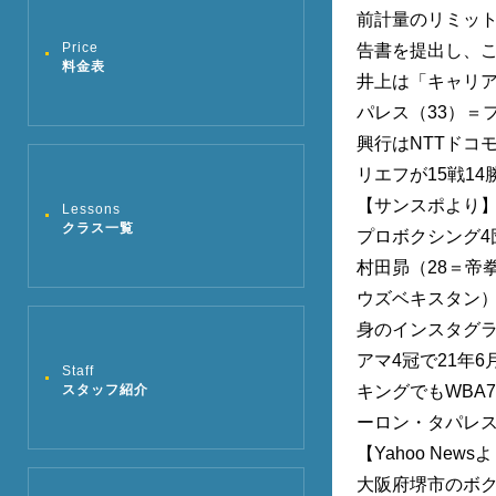
前計量のリミット
Price
告書を提出し、
料金表
井上は「キャリ
パレス（33）＝
興行はNTTドコ
リエフが15戦14
【サンスポより
Lessons
クラス一覧
プロボクシング4
村田昴（28＝帝
ウズベキスタン
身のインスタグ
アマ4冠で21年
Staff
スタッフ紹介
キングでもWBA
ーロン・タパレス
【Yahoo News
大阪府堺市のボ