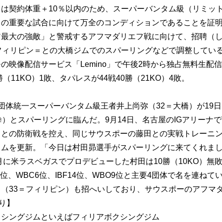
は契約体重＋10％以内のため、スーパーバンタム級（リミット55
この重要な試合に向けて万全のコンディションであることを証
ア最大の強敵」と警戒するアフマダリエフ戦に向けて、招聘（し
フィリピン＝との大橋ジムでのスパーリングなどで調整してい
モの映像配信サービス「Lemino」で午後2時から独占無料生配信
勝（11KO）1敗、タパレスが44戦40勝（21KO）4敗。
】
団体統一スーパーバンタム級王者井上尚弥（32＝大橋）が19
拳）とスパーリングに臨んだ。9月14日、名古屋のIGアリーナ
）との防衛戦を控え、同じサウスポーの藤田との実戦トレーニン
ラムを更新。「今日は村田昴選手がスパーリングに来てくれま
6月に米ラスベガスでプロデビューした村田は10勝（10KO）
7位、WBC6位、IBF14位、WBO9位と主要4団体で名を連ね
（33＝フィリピン）も招へいしており、サウスポーのアフマ
より】
クシングジムといえばフィリアボクシングジム