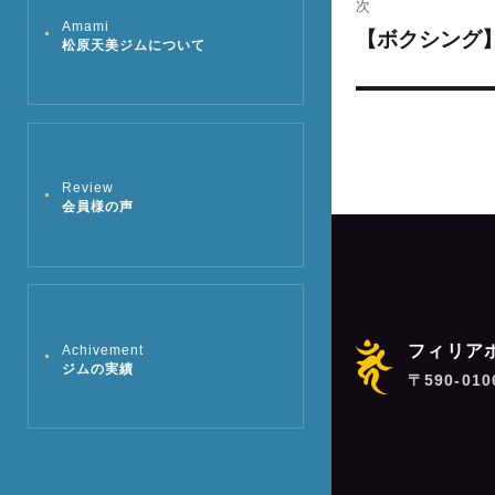
投
次
Amami
稿:
ゲ
【ボクシング
次
松原天美ジムについて
の
ー
投
シ
稿:
ョ
Review
会員様の声
ン
フィリア
Achivement
ジムの実績
〒590-01