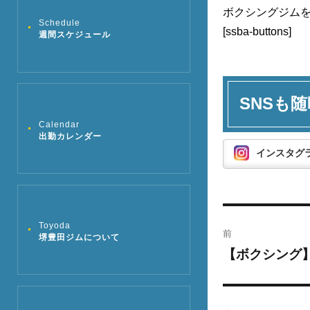
ボクシングジム
Schedule
[ssba-buttons]
週間スケジュール
SNSも随
Calendar
出勤カレンダー
インスタグ
投
Toyoda
前
堺豊田ジムについて
稿
【ボクシング
過
去
ナ
の
ビ