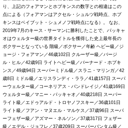
り、上記のフォアマンとホプキンスの数字との相違はこの
点による（フォアマンはアクセル・シュルツ戦時点、ホプ
キンスはベイブット・シュメノフ戦時点になる）。 なお、
2019年7月のキース・サーマンに勝利したことで、パッキャ
オはウェルター級の世界タイトルを獲得した史上最年長の
ボクサーとなっている 階級／ボクサー／年齢 ヘビー級／ジ
ョージ・フォアマン／46歳102日 クルーザー級／バージ
ル・ヒル／42歳9日 ライトヘビー級／バーナード・ホプキ
ンス／49歳94日 スーパーミドル級／スラニ・マリンガ／42
歳8日 ミドル級／エリスランディ・ララ／41歳157日 スーパ
ーウェルター級／コーネリアス・バンドレイジ／41歳169日
ウェルター級／マニー・パッキャオ／40歳218日 スーパー
ライト級／エドゥアルド・トロヤノフスキー／36歳101日
ライト級／フアン・マヌエル・マルケス／37歳96日 スーパ
ーフェザー級／アズマー・ネルソン／37歳317日 フェザー
級／エデル・ジョフレ／37歳209日 スーパーバンタム級／