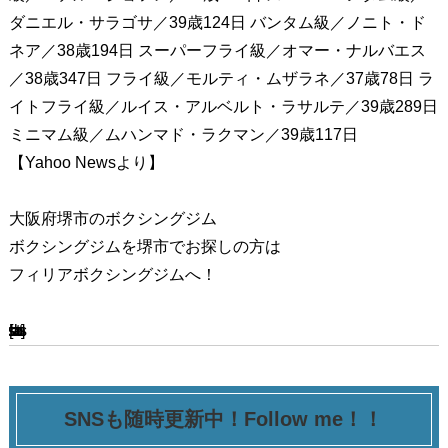
ダニエル・サラゴサ／39歳124日 バンタム級／ノニト・ド
ネア／38歳194日 スーパーフライ級／オマー・ナルバエス
／38歳347日 フライ級／モルティ・ムザラネ／37歳78日 ラ
イトフライ級／ルイス・アルベルト・ラサルテ／39歳289日
ミニマム級／ムハンマド・ラクマン／39歳117日
【Yahoo Newsより】
大阪府堺市のボクシングジム
ボクシングジムを堺市でお探しの方は
フィリアボクシングジムへ！
[ssba-buttons]
SNSも随時更新中！Follow me！！