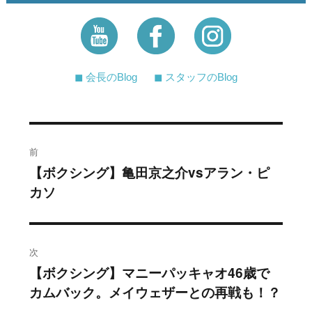
◼︎ 会長のBlog
◼︎ スタッフのBlog
投
前
稿
【ボクシング】亀田京之介vsアラン・ピ
過
カソ
去
ナ
の
ビ
投
稿:
ゲ
次
【ボクシング】マニーパッキャオ46歳で
次
ー
カムバック。メイウェザーとの再戦も！？
の
投