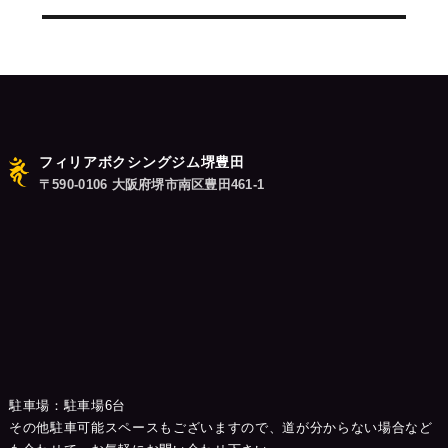
シ
稿:
ョ
ン
フィリアボクシングジム堺豊田
〒590-0106 大阪府堺市南区豊田461-1
駐車場：駐車場6台
その他駐車可能スペースもございますので、道が分からない場合など