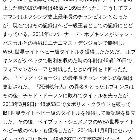
上した時の彼の年齢は46歳と169日だった。 こうしてフォ
アマンはボクシング史上最年長のチャンピオンとなった
が、現在ではその記録はヘビー級王者としての記録にとど
まっている。2011年にバーナード・ホプキンスがジャン・
パスカルとの再戦にユナニマス・デシジョンで勝利し、
WBC世界ライトヘビー級タイトルを獲得したためだ。 ホプ
キンスがケベックで勝利を収めた時の年齢は46歳126日で、
フォアマンがムーアと対戦したときの年齢を上回ったた
め、『ビッグ・ジョージ』の最年長チャンピオンの記録は
更新された。 『死刑執行人』の異名をとったホプキンスは
その後、チャド・ドーソンに敗れてタイトルを失ったが、
2013年3月9日に48歳53日でタボリス・クラウドを破って
IBF世界ライトヘビー級のタイトルを獲得して新記録を樹立
した。その後、ベイブット・シュメノフのWBA世界ライト
ヘビー級のベルトも獲得したが、2014年11月8日にセルゲ
イ・コバレフに敗れ、49歳297日で王座陥落となった。 今