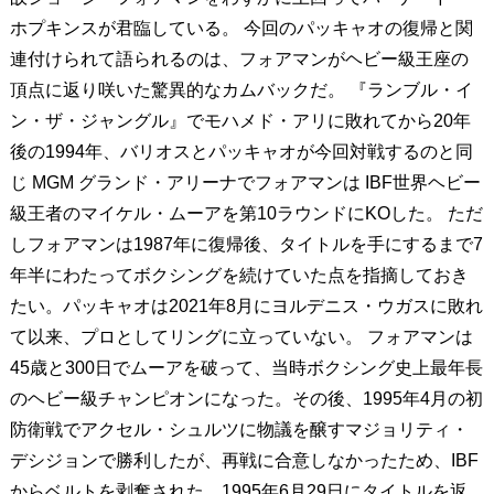
ホプキンスが君臨している。 今回のパッキャオの復帰と関
連付けられて語られるのは、フォアマンがヘビー級王座の
頂点に返り咲いた驚異的なカムバックだ。 『ランブル・イ
ン・ザ・ジャングル』でモハメド・アリに敗れてから20年
後の1994年、バリオスとパッキャオが今回対戦するのと同
じ MGM グランド・アリーナでフォアマンは IBF世界ヘビー
級王者のマイケル・ムーアを第10ラウンドにKOした。 ただ
しフォアマンは1987年に復帰後、タイトルを手にするまで7
年半にわたってボクシングを続けていた点を指摘しておき
たい。パッキャオは2021年8月にヨルデニス・ウガスに敗れ
て以来、プロとしてリングに立っていない。 フォアマンは
45歳と300日でムーアを破って、当時ボクシング史上最年長
のヘビー級チャンピオンになった。その後、1995年4月の初
防衛戦でアクセル・シュルツに物議を醸すマジョリティ・
デシジョンで勝利したが、再戦に合意しなかったため、IBF
からベルトを剥奪された。1995年6月29日にタイトルを返