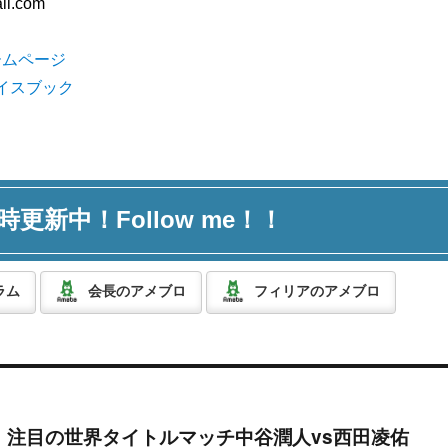
il.com
ームページ
フェイスブック
時更新中！Follow me！！
ラム
会長のアメブロ
フィリアのアメブロ
】注目の世界タイトルマッチ中谷潤人vs西田凌佑