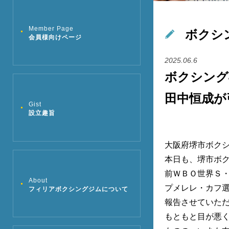
Member Page
ボクシ
会員様向けページ
2025.06.6
ボクシング
田中恒成が
Gist
設立趣旨
大阪府堺市ボク
本日も、堺市ボク
前ＷＢＯ世界Ｓ
About
プメレレ・カフ
フィリアボクシングジムについて
報告させていた
もともと目が悪