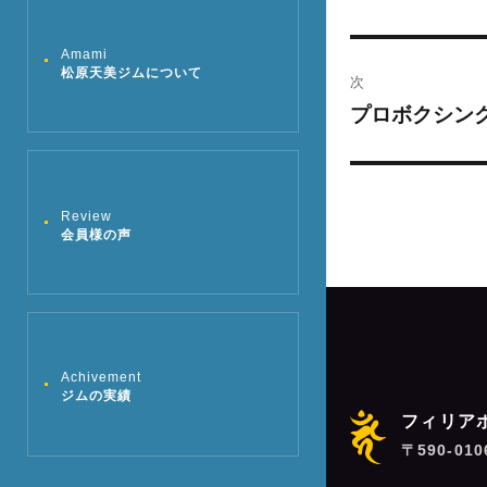
去
ナ
の
Amami
ビ
松原天美ジムについて
投
次
稿:
ゲ
プロボクシン
次
の
ー
投
シ
稿:
Review
会員様の声
ョ
ン
Achivement
ジムの実績
フィリア
〒590-01