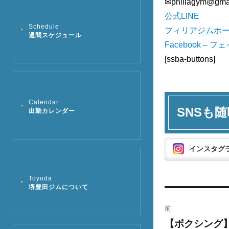
✉︎philiagym@gma
公式LINE
Schedule
フィリアジムホ
週間スケジュール
Facebook – 
[ssba-buttons]
Calendar
SNSも随
出勤カレンダー
インスタグ
Toyoda
堺豊田ジムについて
投
前
稿
【ボクシング
過