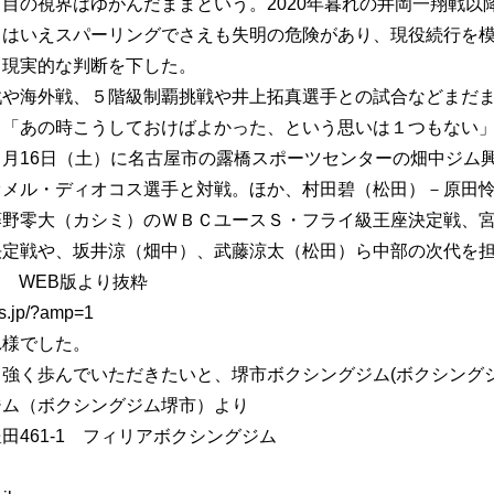
目の視界はゆがんだままという。2020年暮れの井岡一翔戦
とはいえスパーリングでさえも失明の危険があり、現役続行を
と現実的な判断を下した。
戦や海外戦、５階級制覇挑戦や井上拓真選手との試合などまだ
し「あの時こうしておけばよかった、という思いは１つもない
８月16日（土）に名古屋市の露橋スポーツセンターの畑中ジム
オメル・ディオコス選手と対戦。ほか、村田碧（松田）－原田
藤野零大（カシミ）のＷＢＣユースＳ・フライ級王座決定戦、
決定戦や、坂井涼（畑中）、武藤涼太（松田）ら中部の次代を
WS WEB版より抜粋
ws.jp/?amp=1
れ様でした。
強く歩んでいただきたいと、堺市ボクシングジム(ボクシングジ
ジム（ボクシングジム堺市）より
田461-1 フィリアボクシングジム