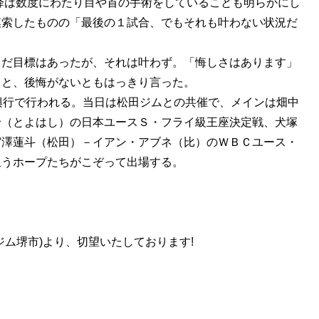
以降は数度にわたり目や首の手術をしていることも明らかにし
模索したものの「最後の１試合、でもそれも叶わない状況だ
まだ目標はあったが、それは叶わず。「悔しさはあります」
」と、後悔がないともはっきり言った。
興行で行われる。当日は松田ジムとの共催で、メインは畑中
怜（とよはし）の日本ユースＳ・フライ級王座決定戦、犬塚
宮澤蓮斗（松田）－イアン・アブネ（比）のＷＢＣユース・
担うホープたちがこぞって出場する。
ム堺市)より、切望いたしております!