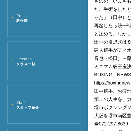
ものの、いまも右
た。手術をした
Price
った」（田中）
料金表
再起したら統一
と認める。しか
田中の引退式は
建人選手がディ
音也（松田）－
Lessons
クラス一覧
ミニマム級王座
BOXING NE
https://boxingne
田中選手、お疲
第二の人生を、力
Staff
堺市ボクシング
スタッフ紹介
大阪府堺市南区豊
☎072-297-8639