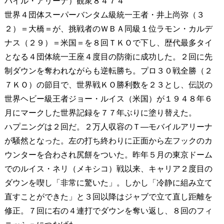
バイル・アリーナ）観衆８４７４
世界４団体スーパーバンタム級統一王者・井上尚弥（３
２）＝大橋＝が、挑戦者のＷＢＡ同級１位ラモン・カルデ
ナス（２９）＝米国＝を８回ＴＫＯで下し、歴代最多タイ
となる４団体統一王座４度目の防衛に成功した。２回に先
制ダウンを奪われながらも逆転勝ち。プロ３０戦全勝（２
７ＫＯ）の節目で、世界戦ＫＯ勝利数を２３とし、伝説の
世界ヘビー級王者ジョー・ルイス（米国）が１９４８年６
月にマークした世界記録を７７年ぶりに塗り替えた。
ハプニングは２回だ。２万人収容のＴ―モバイルアリーナ
が騒然となった。左の打ち終わりに正面から左フックのカ
ウンターを合わされ尻餅をついた。昨年５月の東京ドーム
でのルイス・ネリ（メキシコ）戦以来、キャリア２度目の
ダウンを喫し「非常に驚いた」。しかし「冷静に組み立て
直すことができた」と３回以降はジャブで立て直し距離を
修正。７回に右の４連打でダウンを奪い返し、８回のフィ