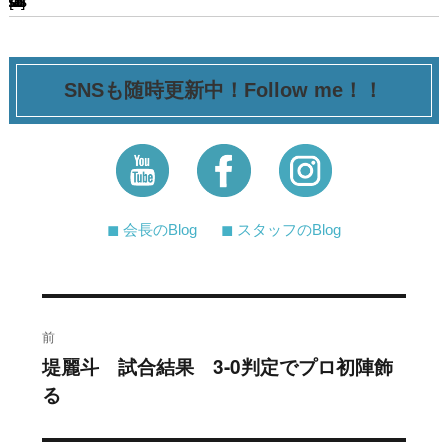
[ssba-buttons]
SNSも随時更新中！Follow me！！
◼︎ 会長のBlog
◼︎ スタッフのBlog
投
前
稿
堤麗斗 試合結果 3-0判定でプロ初陣飾
過
る
去
ナ
の
ビ