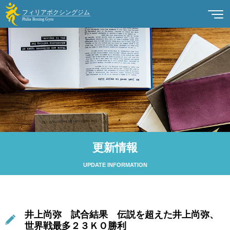
更新情報
UPDATE INFORMATION
井上尚弥 試合結果 伝説を超えた井上尚弥、
世界戦最多２３ＫＯ勝利