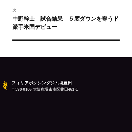
投
稿:
ゲ
次
中野幹士 試合結果 ５度ダウンを奪うド
次
ー
派手米国デビュー
の
シ
投
稿:
ョ
ン
フィリアボクシングジム堺豊田
〒590-0106 大阪府堺市南区豊田461-1