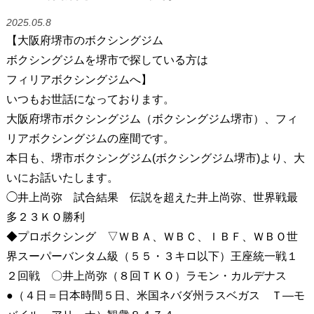
2025.05.8
【大阪府堺市のボクシングジム
ボクシングジムを堺市で探している方は
フィリアボクシングジムへ】
いつもお世話になっております。
大阪府堺市ボクシングジム（ボクシングジム堺市）、フィ
リアボクシングジムの座間です。
本日も、堺市ボクシングジム(ボクシングジム堺市)より、大
いにお話いたします。
◯井上尚弥 試合結果 伝説を超えた井上尚弥、世界戦最
多２３ＫＯ勝利
◆プロボクシング ▽ＷＢＡ、ＷＢＣ、ＩＢＦ、ＷＢＯ世
界スーパーバンタム級（５５・３キロ以下）王座統一戦１
２回戦 〇井上尚弥（８回ＴＫＯ）ラモン・カルデナス
●（４日＝日本時間５日、米国ネバダ州ラスベガス Ｔ―モ