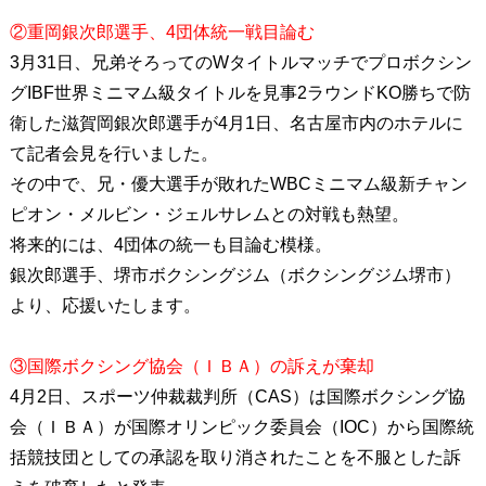
②重岡銀次郎選手、4団体統一戦目論む
3月31日、兄弟そろってのWタイトルマッチでプロボクシン
グIBF世界ミニマム級タイトルを見事2ラウンドKO勝ちで防
衛した滋賀岡銀次郎選手が4月1日、名古屋市内のホテルに
て記者会見を行いました。
その中で、兄・優大選手が敗れたWBCミニマム級新チャン
ピオン・メルビン・ジェルサレムとの対戦も熱望。
将来的には、4団体の統一も目論む模様。
銀次郎選手、堺市ボクシングジム（ボクシングジム堺市）
より、応援いたします。
③国際ボクシング協会（ＩＢＡ）の訴えが棄却
4月2日、スポーツ仲裁裁判所（CAS）は国際ボクシング協
会（ＩＢＡ）が国際オリンピック委員会（IOC）から国際統
括競技団としての承認を取り消されたことを不服とした訴