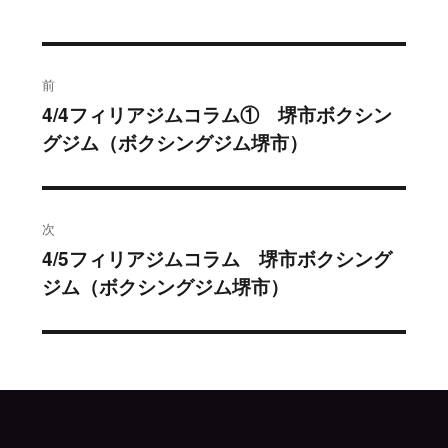
投
前
稿
4/4フィリアジムコラム① 堺市ボクシン
過
グジム（ボクシングジム堺市）
去
ナ
の
ビ
投
稿:
ゲ
次
4/5フィリアジムコラム 堺市ボクシング
次
ー
ジム（ボクシングジム堺市）
の
シ
投
稿:
ョ
ン