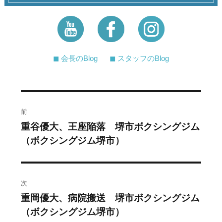
◼︎ 会長のBlog
◼︎ スタッフのBlog
投
前
稿
重谷優大、王座陥落 堺市ボクシングジム
過
（ボクシングジム堺市）
去
ナ
の
ビ
投
稿:
ゲ
次
重岡優大、病院搬送 堺市ボクシングジム
次
ー
（ボクシングジム堺市）
の