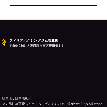
シ
投
稿:
ョ
ン
フィリアボクシングジム堺豊田
〒590-0106 大阪府堺市南区豊田461-1
駐車場：駐車場6台
その他駐車可能スペースもございますので、道が分からない場合など