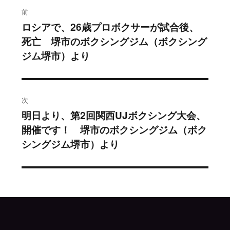
投
前
稿
ロシアで、26歳プロボクサーが試合後、
過
死亡 堺市のボクシングジム（ボクシング
去
ナ
ジム堺市）より
の
ビ
投
稿:
ゲ
次
ー
明日より、第2回関西UJボクシング大会、
次
シ
開催です！ 堺市のボクシングジム（ボク
の
シングジム堺市）より
投
ョ
稿:
ン