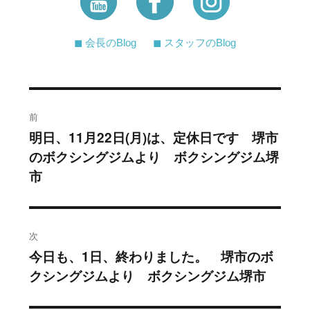
◼︎ 会長のBlog
◼︎ スタッフのBlog
投
前
稿
明日、11月22日(月)は、定休日です 堺市
過
のボクシングジムより ボクシングジム堺
去
ナ
市
の
ビ
投
稿:
ゲ
次
ー
今日も、1日、終わりました。 堺市のボ
次
シ
クシングジムより ボクシングジム堺市
の
投
ョ