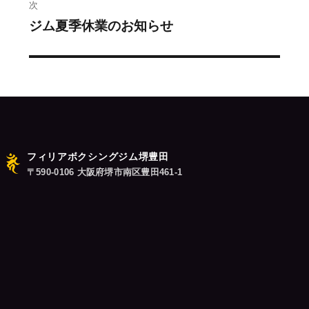
次
稿
ジム夏季休業のお知らせ
次
の
ナ
投
ビ
稿:
ゲ
ー
フィリアボクシングジム堺豊田
シ
〒590-0106 大阪府堺市南区豊田461-1
ョ
ン