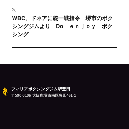
投
稿:
ゲ
次
WBC、ドネアに統一戦指令 堺市のボク
次
ー
シングジムより Do ｅｎｊｏｙ ボク
の
シ
シング
投
稿:
ョ
ン
フィリアボクシングジム堺豊田
〒590-0106 大阪府堺市南区豊田461-1