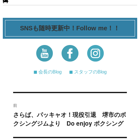
[ssba-buttons]
SNSも随時更新中！Follow me！！
◼︎ 会長のBlog
◼︎ スタッフのBlog
投
前
稿
さらば、パッキャオ！現役引退 堺市のボ
過
クシングジムより Do enjoy ボクシング
去
ナ
の
ビ