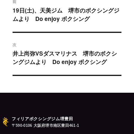
前
稿
19日(土)、天美ジム 堺市のボクシングジ
過
ムより Do enjoy ボクシング
去
ナ
の
ビ
投
稿:
ゲ
次
井上尚弥VSダスマリナス 堺市のボクシ
次
ー
ングジムより Do enjoy ボクシング
の
シ
投
稿:
ョ
ン
フィリアボクシングジム堺豊田
〒590-0106 大阪府堺市南区豊田461-1