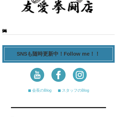
[ssba-buttons]
SNSも随時更新中！Follow me！！
◼︎ 会長のBlog
◼︎ スタッフのBlog
投