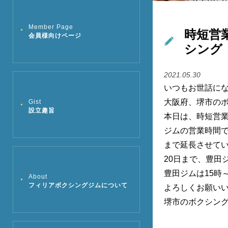
Member Page
時短営業
会員様向けページ
シング
2021.05.30
いつもお世話に
大阪府、堺市の
Gist
設立趣旨
本日は、時短営
ジムの営業時間で
まで延長させて
20日まで、豊田
豊田ジムは15時
About
フィリアボクシングジムについて
よろしくお願い
堺市のボクシン