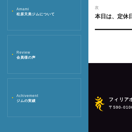
ビ
投
次
Amami
稿:
ゲ
本日は、定休日
松原天美ジムについて
次
の
ー
投
シ
稿:
ョ
Review
会員様の声
ン
Achivement
フィリア
ジムの実績
〒590-01