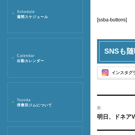
Schedule
週間スケジュール
[ssba-buttons]
SNSも随
Calendar
出勤カレンダー
インスタグ
投
Toyoda
堺豊田ジムについて
前
稿
明日、ドネアV
過
去
ナ
の