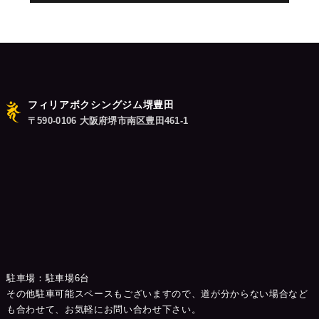
シ
稿:
ョ
ン
フィリアボクシングジム堺豊田
〒590-0106 大阪府堺市南区豊田461-1
駐車場：駐車場6台
その他駐車可能スペースもございますので、道が分からない場合など
も合わせて、お気軽にお問い合わせ下さい。