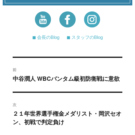
◼︎ 会長のBlog
◼︎ スタッフのBlog
投
前
稿
中谷潤人 WBCバンタム級初防衛戦に意欲
過
去
ナ
の
ビ
投
次
稿:
ゲ
２１年世界選手権金メダリスト・岡沢セオ
次
ン、初戦で判定負け
の
ー
投