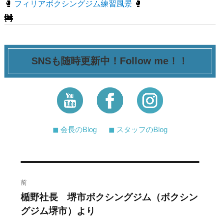
🥊
フィリアボクシングジム練習風景
🥊
[ssba-buttons]
SNSも随時更新中！Follow me！！
◼︎ 会長のBlog
◼︎ スタッフのBlog
投
前
稿
楯野社長 堺市ボクシングジム（ボクシン
過
グジム堺市）より
去
ナ