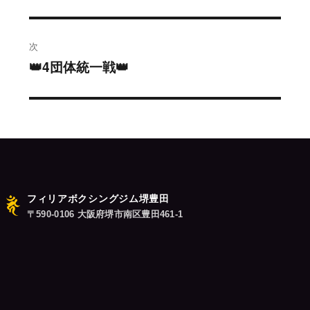
の
ビ
投
稿:
ゲ
次
👑4団体統一戦👑
次
ー
の
シ
投
稿:
ョ
ン
フィリアボクシングジム堺豊田
〒590-0106 大阪府堺市南区豊田461-1