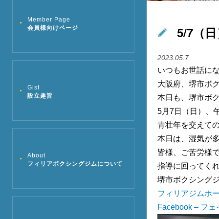
Member Page
5/7
会員様向けページ
2023.05.7
いつもお世話に
大阪府、堺市ボク
Gist
設立趣旨
本日も、堺市ボ
5月7日（日）、
青壮年を交えて
本日は、湿気が
皆様、ご苦労様
About
フィリアボクシングジムについて
指導に回ってく
堺市ボクシング
フィリアジムホ
Facebook – 