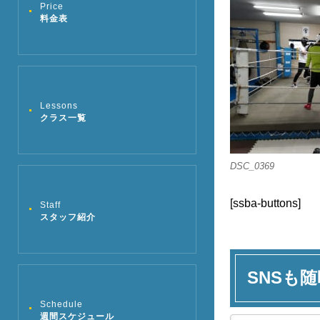
Price
料金表
Lessons
クラス一覧
DSC_0369
[ssba-buttons]
Staff
スタッフ紹介
SNSも随
Schedule
週間スケジュール