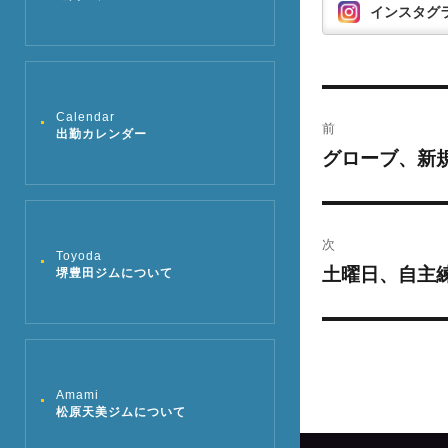
インスタグ
投
Calendar
前
出勤カレンダー
稿
グローブ、新
過
去
ナ
の
ビ
投
次
Toyoda
稿:
ゲ
土曜日、自主
次
堺豊田ジムについて
の
ー
投
シ
稿:
ョ
Amami
松原天美ジムについて
ン