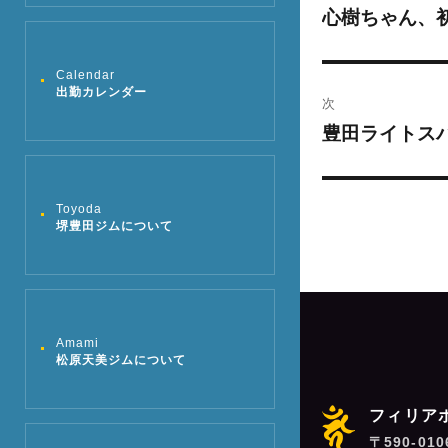
稿
心樹ちゃん、
過
去
ナ
の
Calendar
ビ
出勤カレンダー
投
次
稿:
ゲ
豊田ライトス
次
の
ー
投
Toyoda
シ
稿:
堺豊田ジムについて
ョ
ン
Amami
松原天美ジムについて
フィリア
〒590-01