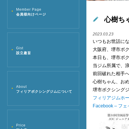
Member Page
会員様向けページ
心樹ち
2023.03.23
いつもお世話に
Gist
大阪府、堺市ボ
設立趣旨
本日も、堺市ボ
当ジム所属で、
前回破れた相手
心樹ちゃん、お
About
堺市ボクシング
フィリアボクシングジムについて
フィリアジムホ
Facebook – 
Price