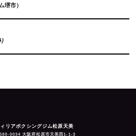
ム堺市）
り
フィリアボクシングジム松原天美
580-0034 大阪府松原市天美西1-1-3