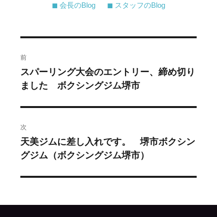
◼︎ 会長のBlog
◼︎ スタッフのBlog
投
前
稿
スパーリング大会のエントリー、締め切り
過
ました ボクシングジム堺市
去
ナ
の
ビ
投
稿:
ゲ
次
天美ジムに差し入れです。 堺市ボクシン
次
ー
グジム（ボクシングジム堺市）
の
シ
投
稿:
ョ
ン