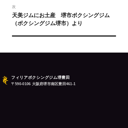
稿:
ゲ
次
天美ジムにお土産 堺市ボクシングジム
次
ー
（ボクシングジム堺市）より
の
シ
投
稿:
ョ
ン
フィリアボクシングジム堺豊田
〒590-0106 大阪府堺市南区豊田461-1