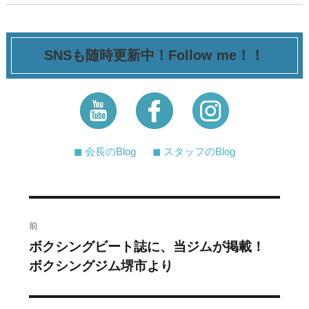
SNSも随時更新中！Follow me！！
◼︎ 会長のBlog
◼︎ スタッフのBlog
投
前
稿
ボクシングビート誌に、当ジムが掲載！
過
ボクシングジム堺市より
去
ナ
の
ビ
投