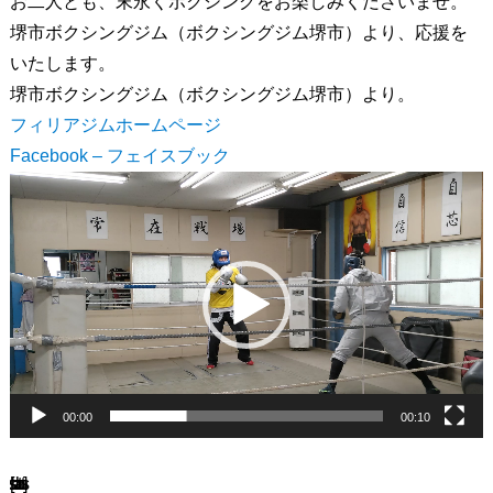
お二人とも、末永くボクシングをお楽しみくださいませ。
堺市ボクシングジム（ボクシングジム堺市）より、応援を
いたします。
堺市ボクシングジム（ボクシングジム堺市）より。
フィリアジムホームページ
Facebook – フェイスブック
動
画
プ
レ
ー
ヤ
ー
00:00
00:10
[ssba-buttons]