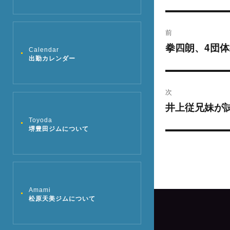
投
前
稿
拳四朗、4団
過
Calendar
出勤カレンダー
去
ナ
の
ビ
投
次
稿:
ゲ
井上従兄妹が
次
の
Toyoda
ー
堺豊田ジムについて
投
シ
稿:
ョ
ン
Amami
松原天美ジムについて