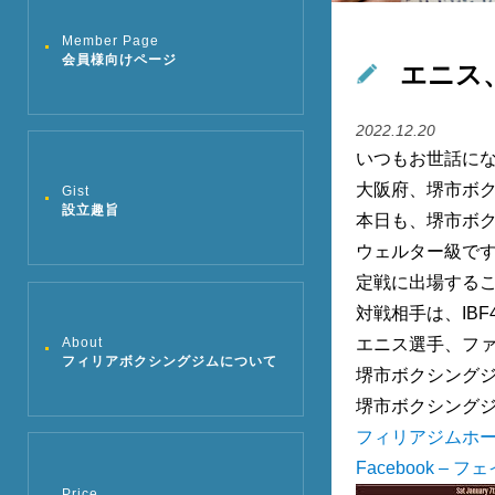
Member Page
会員様向けページ
エニス
2022.12.20
いつもお世話に
大阪府、堺市ボ
Gist
設立趣旨
本日も、堺市ボ
ウェルター級です
定戦に出場する
対戦相手は、IB
About
エニス選手、フ
フィリアボクシングジムについて
堺市ボクシング
堺市ボクシング
フィリアジムホ
Facebook – 
Price