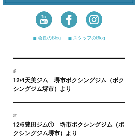
◼︎ 会長のBlog
◼︎ スタッフのBlog
投
前
稿
12/4天美ジム 堺市ボクシングジム（ボク
過
シングジム堺市）より
去
ナ
の
ビ
投
稿:
ゲ
次
12/6豊田ジム① 堺市ボクシングジム（ボ
次
ー
クシングジム堺市）より
の