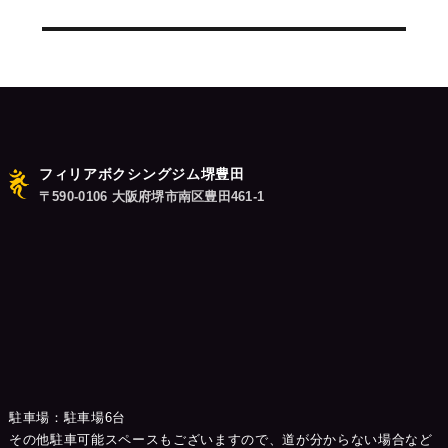
シ
投
稿:
ョ
ン
フィリアボクシングジム堺豊田
〒590-0106 大阪府堺市南区豊田461-1
駐車場：駐車場6台
その他駐車可能スペースもございますので、道が分からない場合など