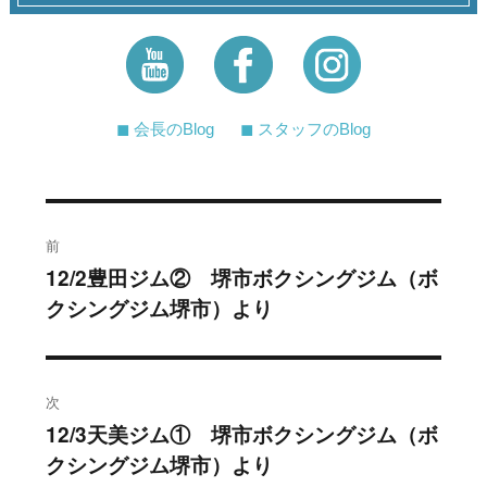
◼︎ 会長のBlog
◼︎ スタッフのBlog
投
前
稿
12/2豊田ジム② 堺市ボクシングジム（ボ
過
クシングジム堺市）より
去
ナ
の
ビ
投
稿:
ゲ
次
12/3天美ジム① 堺市ボクシングジム（ボ
次
ー
クシングジム堺市）より
の