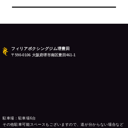
シ
投
稿:
ョ
ン
フィリアボクシングジム堺豊田
〒590-0106 大阪府堺市南区豊田461-1
駐車場：駐車場6台
その他駐車可能スペースもございますので、道が分からない場合など