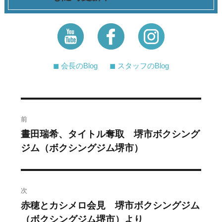
◼︎ 会長のBlog
◼︎ スタッフのBlog
投
前
稿
晝田瑞希、タイトル奪取 堺市ボクシング
過
ジム（ボクシングジム堺市）
去
ナ
の
ビ
投
稿:
ゲ
次
赤穂とカシメロ会見 堺市ボクシングジム
次
ー
（ボクシングジム堺市）より
の