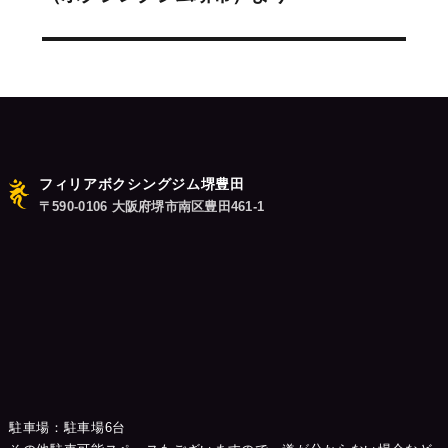
シ
投
稿:
ョ
ン
フィリアボクシングジム堺豊田
〒590-0106 大阪府堺市南区豊田461-1
駐車場：駐車場6台