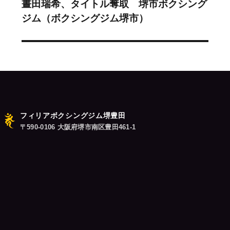
晝田瑞希、タイトル奪取 堺市ボクシング
次
ー
ジム（ボクシングジム堺市）
の
シ
投
稿:
ョ
ン
フィリアボクシングジム堺豊田
〒590-0106 大阪府堺市南区豊田461-1