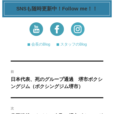
SNSも随時更新中！Follow me！！
◼︎ 会長のBlog
◼︎ スタッフのBlog
投
前
稿
日本代表、死のグループ通過 堺市ボクシ
過
ングジム（ボクシングジム堺市）
去
ナ
の
ビ
投
稿:
ゲ
次