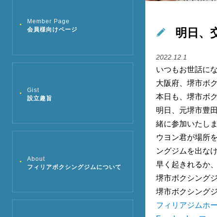
Member Page
明日、
会員様向けページ
2022.12.1
いつもお世話に
大阪府、堺市ボ
Gist
本日も、堺市ボ
設立趣旨
明日、元堺市豊田
緒に参加いたし
ウヨン君が場所を
ングジムを出な
About
早く起きれるか
フィリアボクシングジムについて
堺市ボクシング
堺市ボクシング
フィリアジムホ