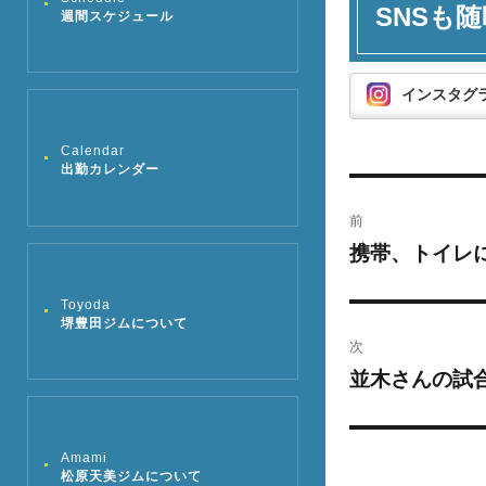
SNSも随
週間スケジュール
インスタグ
Calendar
出勤カレンダー
投
前
稿
携帯、トイレ
過
去
ナ
Toyoda
の
堺豊田ジムについて
ビ
投
次
稿:
ゲ
並木さんの試
次
の
ー
投
Amami
シ
稿:
松原天美ジムについて