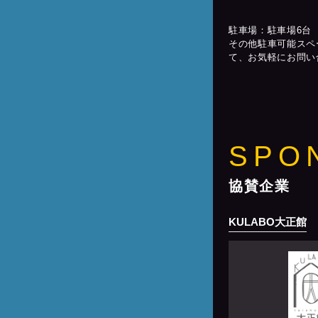
駐車場：駐車場6台
その他駐車可能スペ
て、お気軽にお問い
SPO
協賛企業
KULABO大正館