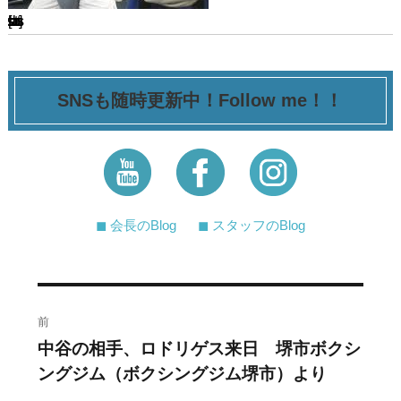
[ssba-buttons]
SNSも随時更新中！Follow me！！
◼︎ 会長のBlog
◼︎ スタッフのBlog
投
前
稿
中谷の相手、ロドリゲス来日 堺市ボクシ
過
ングジム（ボクシングジム堺市）より
去
ナ
の