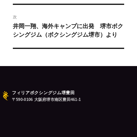
ビ
投
稿:
ゲ
次
井岡一翔、海外キャンプに出発 堺市ボク
次
ー
シングジム（ボクシングジム堺市）より
の
シ
投
稿:
ョ
ン
フィリアボクシングジム堺豊田
〒590-0106 大阪府堺市南区豊田461-1