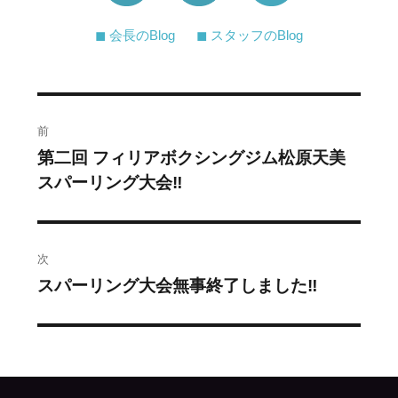
◼︎ 会長のBlog
◼︎ スタッフのBlog
投
前
稿
第二回 フィリアボクシングジム松原天美
過
スパーリング大会‼️
去
ナ
の
ビ
投
稿:
ゲ
次
スパーリング大会無事終了しました‼️
次
ー
の
シ
投
稿:
ョ