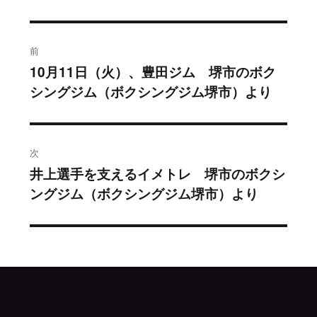
投
前
稿
10月11日（火）、豊田ジム 堺市のボク
過
シングジム（ボクシングジム堺市）より
去
ナ
の
ビ
投
稿:
ゲ
次
井上選手を支えるイメトレ 堺市のボクシ
次
ー
ングジム（ボクシングジム堺市）より
の
シ
投
稿:
ョ
ン