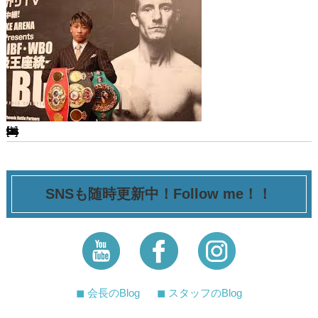
[ssba-buttons]
SNSも随時更新中！Follow me！！
◼︎ 会長のBlog
◼︎ スタッフのBlog