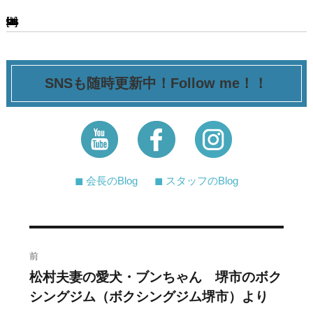
[ssba-buttons]
SNSも随時更新中！Follow me！！
◼︎ 会長のBlog
◼︎ スタッフのBlog
投
前
稿
松村夫妻の愛犬・ブンちゃん 堺市のボク
過
シングジム（ボクシングジム堺市）より
去
ナ