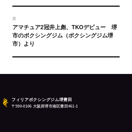
の
ビ
投
稿:
ゲ
次
アマチュア2冠井上彪、TKOデビュー 堺
次
ー
市のボクシングジム（ボクシングジム堺
の
シ
市）より
投
稿:
ョ
ン
フィリアボクシングジム堺豊田
〒590-0106 大阪府堺市南区豊田461-1