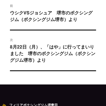
投
前
稿
ウシクVSジョシュア 堺市のボクシング
過
ジム（ボクシングジム堺市）より
去
ナ
の
ビ
投
稿:
ゲ
次
8月22日（月）、「はや」に行ってまいり
次
ー
ました 堺市のボクシングジム（ボクシン
の
シ
グジム堺市）より
投
稿:
ョ
ン
フィリアボクシングジム堺豊田