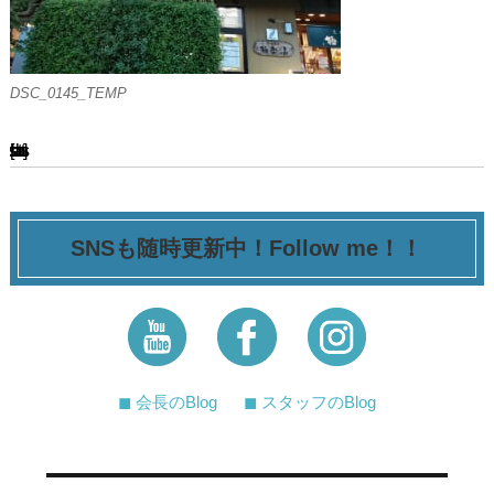
DSC_0145_TEMP
[ssba-buttons]
SNSも随時更新中！Follow me！！
◼︎ 会長のBlog
◼︎ スタッフのBlog