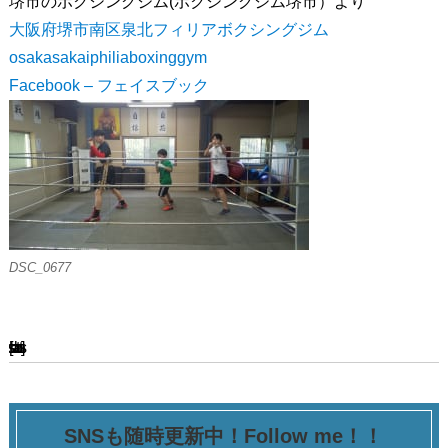
堺市のボクシングジム(ボクシングジム堺市）より
大阪府堺市南区泉北フィリアボクシングジム
osakasakaiphiliaboxinggym
Facebook – フェイスブック
DSC_0677
[ssba-buttons]
SNSも随時更新中！Follow me！！