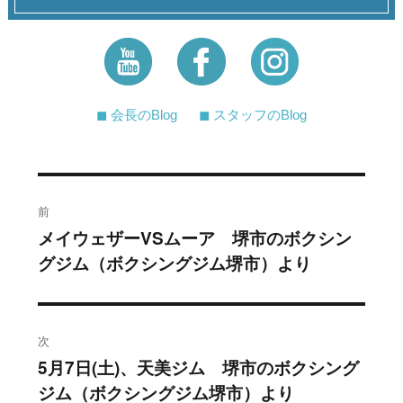
◼︎ 会長のBlog
◼︎ スタッフのBlog
投
前
稿
メイウェザーVSムーア 堺市のボクシン
過
グジム（ボクシングジム堺市）より
去
ナ
の
ビ
投
稿:
ゲ
次
5月7日(土)、天美ジム 堺市のボクシング
次
ー
ジム（ボクシングジム堺市）より
の