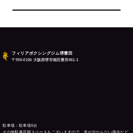
シ
投
稿:
ョ
ン
フィリアボクシングジム堺豊田
〒590-0106 大阪府堺市南区豊田461-1
駐車場：駐車場6台
その他駐車可能スペースもございますので、道が分からない場合など