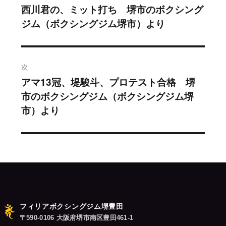
稿
西川君の、ミット打ち 堺市のボクシング
過
ジム（ボクシングジム堺市）より
去
ナ
の
ビ
投
稿:
ゲ
次
アマ13冠、堤駿斗、プロテスト合格 堺
次
ー
市のボクシングジム（ボクシングジム堺
の
シ
市）より
投
稿:
ョ
ン
フィリアボクシングジム堺豊田
〒590-0106 大阪府堺市南区豊田461-1