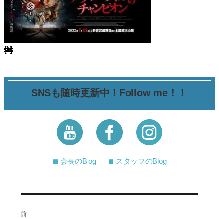
[ssba-buttons]
SNSも随時更新中！Follow me！！
◼︎ 会長のBlog
◼︎ スタッフのBlog
投
前